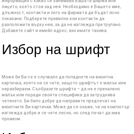
информация с какво се занимава Вашата фирма или
лицето, което стои зад нея. Необходимо е Вашето име,
длъжност, контакти и лого на фирмата да бъдат ясно
показани. Подберете правилно кои контакти да
разположите върху нея, за да не изглежда претрупано.
Добавете сайт и имейл адрес, ако имате такива.
Избор на шрифт
Може би Ви се е случвало да попаднете на визитна
картичка, която не се чете, защото шрифтът е малък или
неразбираем. Съобразете шрифта – да не е прекалено
малък или поради своята специфика да затруднява
четенето. Би било добре да направите предпечат на
визитните Ви картички. Може да се окаже, че на компютър
изглежда добре и се чете лесно, но след печат да има
промени.