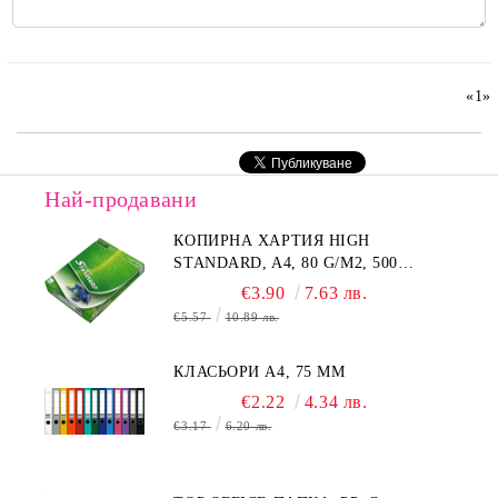
«
1
»
Най-продавани
КОПИРНА ХАРТИЯ HIGH
STANDARD, A4, 80 G/M2, 500
ЛИСТА
€3.90
7.63 лв.
€5.57
10.89 лв.
КЛАСЬОРИ А4, 75 MM
€2.22
4.34 лв.
€3.17
6.20 лв.