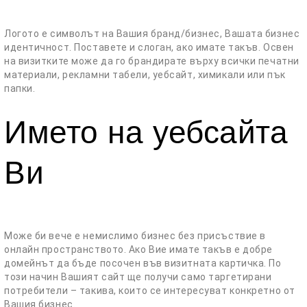
Логото е символът на Вашия бранд/бизнес, Вашата бизнес
идентичност. Поставете и слоган, ако имате такъв. Освен
на визитките може да го брандирате върху всички печатни
материали, рекламни табели, уебсайт, химикали или пък
папки.
Името на уебсайта
Ви
Може би вече е немислимо бизнес без присъствие в
онлайн пространството. Ако Вие имате такъв е добре
домейнът да бъде посочен във визитната картичка. По
този начин Вашият сайт ще получи само таргетирани
потребители – такива, които се интересуват конкретно от
Вашия бизнес.