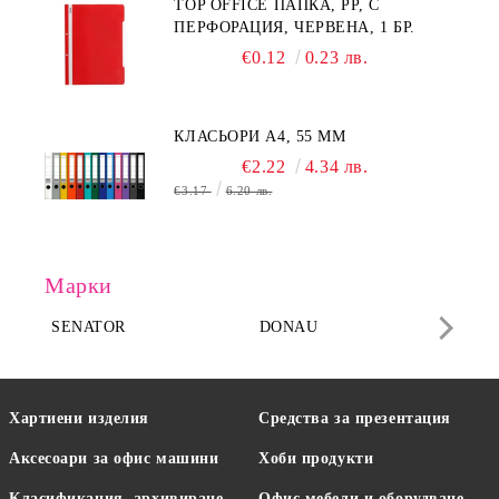
TOP OFFICE ПАПКА, PP, С
ПЕРФОРАЦИЯ, ЧЕРВЕНА, 1 БР.
€0.12
0.23 лв.
КЛАСЬОРИ А4, 55 MM
€2.22
4.34 лв.
€3.17
6.20 лв.
Марки
SENATOR
DONAU
DA
Хартиени изделия
Средства за презентация
Аксесоари за офис машини
Хоби продукти
Класификация, архивиране
Офис мебели и оборудване