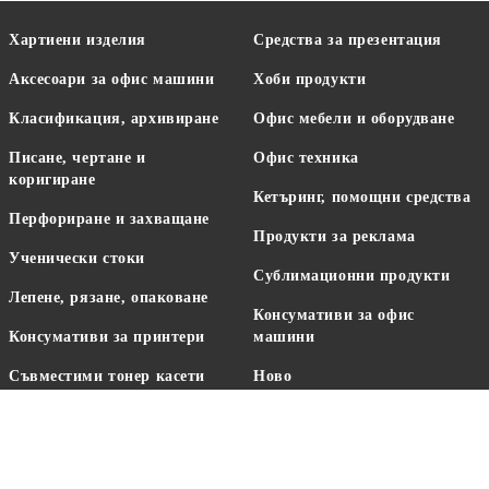
Хартиени изделия
Средства за презентация
Аксесоари за офис машини
Хоби продукти
Класификация, архивиране
Офис мебели и оборудване
Писане, чертане и
Офис техника
коригиране
Кетъринг, помощни средства
Перфориране и захващане
Продукти за реклама
Ученически стоки
Сублимационни продукти
Лепене, рязане, опаковане
Консумативи за офис
Консумативи за принтери
машини
Съвместими тонер касети
Ново
Аксесоари за бюро