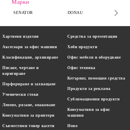
Марки
SENATOR
DONAU
DA
Хартиени изделия
Средства за презентация
Аксесоари за офис машини
Хоби продукти
Класификация, архивиране
Офис мебели и оборудване
Писане, чертане и
Офис техника
коригиране
Кетъринг, помощни средства
Перфориране и захващане
Продукти за реклама
Ученически стоки
Сублимационни продукти
Лепене, рязане, опаковане
Консумативи за офис
Консумативи за принтери
машини
Съвместими тонер касети
Ново