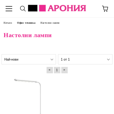
Начало
Офис техника
Настолни лампи
Настолни лампи
«
»
1