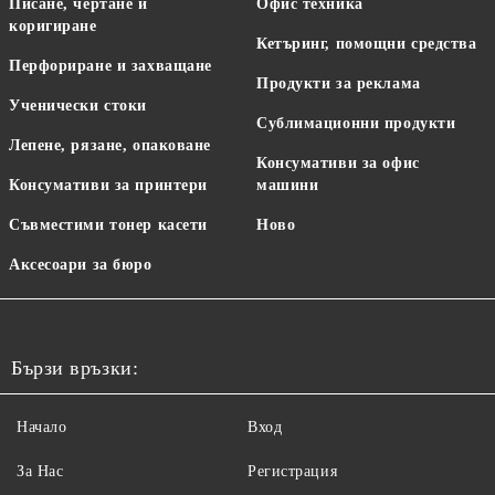
Писане, чертане и
Офис техника
коригиране
Кетъринг, помощни средства
Перфориране и захващане
Продукти за реклама
Ученически стоки
Сублимационни продукти
Лепене, рязане, опаковане
Консумативи за офис
Консумативи за принтери
машини
Съвместими тонер касети
Ново
Аксесоари за бюро
Бързи връзки:
Начало
Вход
За Нас
Регистрация