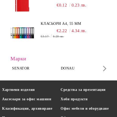
€0.12
0.23 лв.
КЛАСЬОРИ А4, 55 MM
€2.22
4.34 лв.
€3.17
6.20 лв.
Марки
SENATOR
DONAU
DA
Хартиени изделия
Средства за презентация
Аксесоари за офис машини
Хоби продукти
Класификация, архивиране
Офис мебели и оборудване