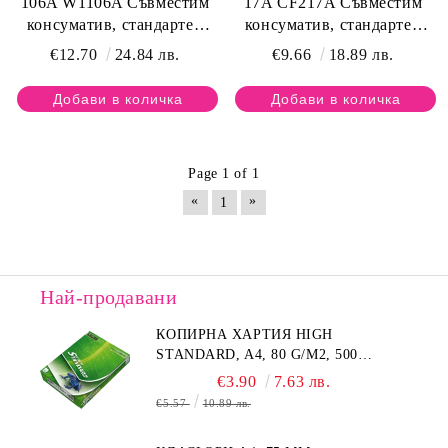
106A W1106A Съвместим
17A CF217A Съвместим
консуматив, стандартен
консуматив, стандартен
капацитет 1 000 стр.
капацитет 1 600 стр.
€12.70
24.84 лв.
€9.66
18.89 лв.
Page 1 of 1
«
»
1
Най-продавани
КОПИРНА ХАРТИЯ HIGH
STANDARD, A4, 80 G/M2, 500
ЛИСТА
€3.90
7.63 лв.
€5.57
10.89 лв.