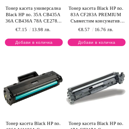
Тонер касета универсална
Тонер касета Black HP no.
Black HP no. 35A CB435A
83A CF283A PREMIUM
36A CB436A 78A CE278A
Съвместим консуматив,
85A CE285A PREMIUM
стандартен капацитет 1 500
€7.15
13.98 лв.
€8.57
16.76 лв.
Съвместим консуматив,
стр.
стандартен капацитет 1 500
стр.
Тонер касета Black HP no.
Тонер касета Black HP no.