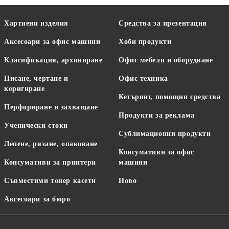
Хартиени изделия
Средства за презентация
Аксесоари за офис машини
Хоби продукти
Класификация, архивиране
Офис мебели и оборудване
Писане, чертане и
Офис техника
коригиране
Кетъринг, помощни средства
Перфориране и захващане
Продукти за реклама
Ученически стоки
Сублимационни продукти
Лепене, рязане, опаковане
Консумативи за офис
Консумативи за принтери
машини
Съвместими тонер касети
Ново
Аксесоари за бюро