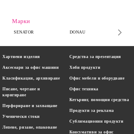
Марки
SENATOR
DONAU
DA
Хартиени изделия
Средства за презентация
Аксесоари за офис машини
Хоби продукти
Класификация, архивиране
Офис мебели и оборудване
Писане, чертане и
Офис техника
коригиране
Кетъринг, помощни средства
Перфориране и захващане
Продукти за реклама
Ученически стоки
Сублимационни продукти
Лепене, рязане, опаковане
Консумативи за офис