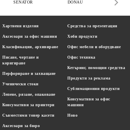
SENATOR
DONAU
DA
Хартиени изделия
Средства за презентация
Аксесоари за офис машини
Хоби продукти
Класификация, архивиране
Офис мебели и оборудване
Писане, чертане и
Офис техника
коригиране
Кетъринг, помощни средства
Перфориране и захващане
Продукти за реклама
Ученически стоки
Сублимационни продукти
Лепене, рязане, опаковане
Консумативи за офис
Консумативи за принтери
машини
Съвместими тонер касети
Ново
Аксесоари за бюро