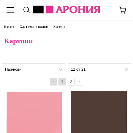
Начало
Хартиени изделия
Картони
Картони
«
»
1
2