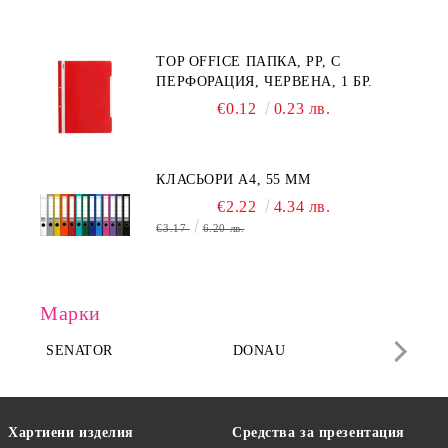
TOP OFFICE ПАПКА, PP, С
ПЕРФОРАЦИЯ, ЧЕРВЕНА, 1 БР.
€0.12
0.23 лв.
КЛАСЬОРИ А4, 55 MM
€2.22
4.34 лв.
€3.17
6.20 лв.
Марки
SENATOR
DONAU
DA
Хартиени изделия
Средства за презентация