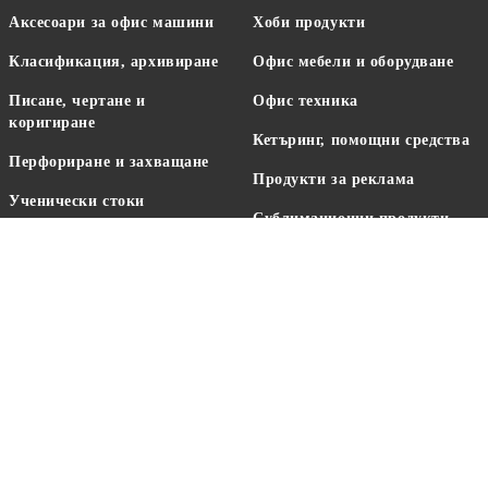
Аксесоари за офис машини
Хоби продукти
Класификация, архивиране
Офис мебели и оборудване
Писане, чертане и
Офис техника
коригиране
Кетъринг, помощни средства
Перфориране и захващане
Продукти за реклама
Ученически стоки
Сублимационни продукти
Лепене, рязане, опаковане
Консумативи за офис
Консумативи за принтери
машини
Съвместими тонер касети
Ново
Аксесоари за бюро
Бързи връзки: