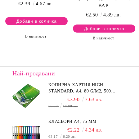
€2.39
4.67 лв.
ВАР
€2.50
4.89 лв.
В наличност
В наличност
Най-продавани
КОПИРНА ХАРТИЯ HIGH
STANDARD, A4, 80 G/M2, 500
ЛИСТА
€3.90
7.63 лв.
€5.57
10.89 лв.
КЛАСЬОРИ А4, 75 MM
€2.22
4.34 лв.
€3.17
6.20 лв.