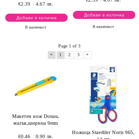
€2.39
4.67 лв.
В наличност
В наличност
Page 1 of 3
«
»
1
2
3
Макетен нож Donau,
малък,ширина 9mm
Ножица Staedtler Noris 965,
€0.46
0.90 лв.