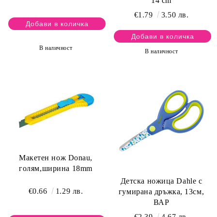
14 cm
€1.79
3.50 лв.
В наличност
В наличност
Макетен нож Donau,
голям,ширина 18mm
Детска ножица Dahle с
€0.66
1.29 лв.
гумирана дръжка, 13см,
ВАР
€2.39
4.67 лв.