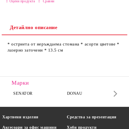
Оцени продукта
Сравни
Детайлно описание
Ние ще се свържем с вас в рамките на работния ден.
* остриета от неръждаема стомана * асорти цветове *
лазерно заточени * 13.5 см
Марки
SENATOR
DONAU
DA
Хартиени изделия
Средства за презентация
Аксесоари за офис машини
Хоби продукти