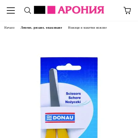
Начало
Лепене, рязане, опаковане
Ножици и макетни ножове