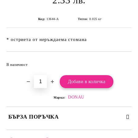
2.33 лв.
Код:
13644-А
Тегло:
0.025
кг
* остриета от неръждаема стомана
Добави в желани
В наличност
DONAU
Марка:
БЪРЗА ПОРЪЧКА
САМО ПОПЪЛНЕТЕ 2 ПОЛЕТА