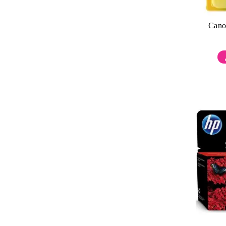
Стенни и настолни календари
Cano
Нож, отварачки, вино, свещи, кухня
Тениски, блузи, якета
Топки, палатки, пикник, шиене
Шапки
Часовници, калкулатори, радиа, USB
Календар - бележници
Запалки, пепелници