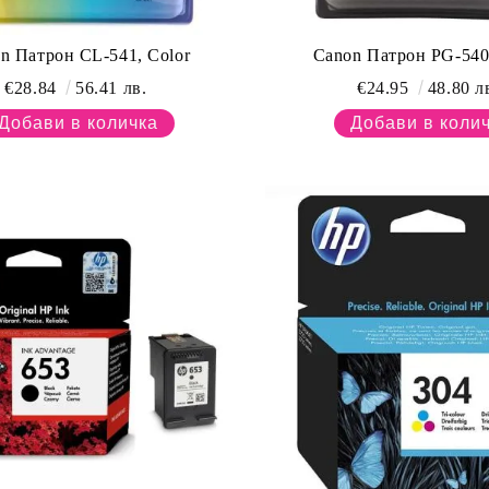
n Патрон CL-541, Color
Canon Патрон PG-540
€28.84
56.41 лв.
€24.95
48.80 л