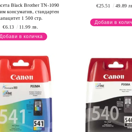
сета Black Brother TN-1090
€25.51
49.89 л
им консуматив, стандартен
капацитет 1 500 стр.
€6.13
11.99 лв.