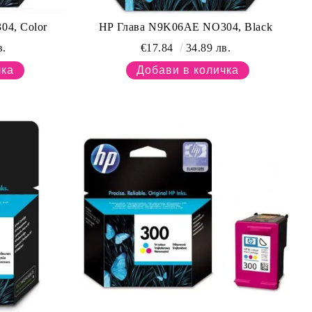
4, Color
HP Глава N9K06AE NO304, Black
в.
€17.84
34.89 лв.