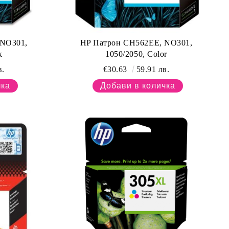
 NO301,
HP Патрон CH562EE, NO301,
k
1050/2050, Color
в.
€30.63
59.91 лв.