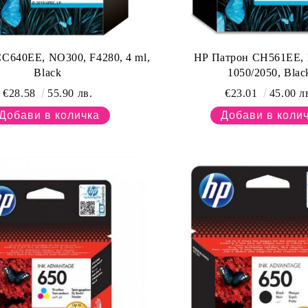
CC640EE, NO300, F4280, 4 ml,
HP Патрон CH561EE,
Black
1050/2050, Blac
€28.58
55.90 лв.
€23.01
45.00 л