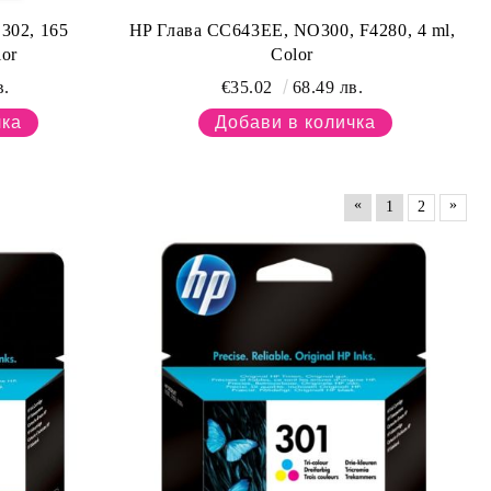
302, 165
HP Глава CC643EE, NO300, F4280, 4 ml,
or
Color
в.
€35.02
68.49 лв.
«
»
1
2