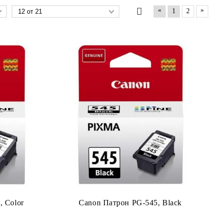
«
»
1
2
, Color
Canon Патрон PG-545, Black