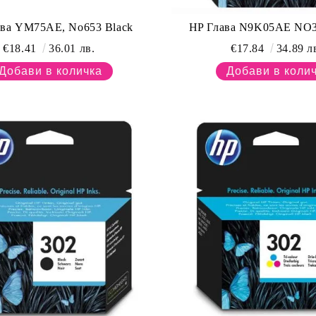
ава YM75AE, No653 Black
HP Глава N9K05AE NO30
€18.41
36.01 лв.
€17.84
34.89 л