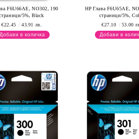
ава F6U66AE, NO302, 190
HP Глава F6U65AE, NO
страници/5%, Black
страници/5%, Col
€22.45
43.91 лв.
€27.10
53.00 л