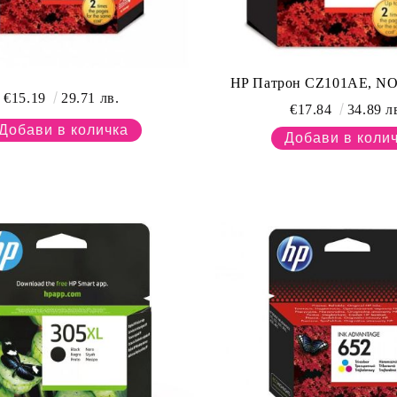
HP Патрон CZ101AE, NO6
€15.19
29.71 лв.
€17.84
34.89 л