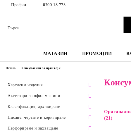
Профил
0700 18 773
МАГАЗИН
ПРОМОЦИИ
К
Начало
Консумативи за принтери
Консу
Хартиени изделия
Бяла копирна хартия
Аксесоари за офис машини
Самозалепващи и обикновени
Мишки
Класификация, архивиране
Оригинални
листчета
Слушалки, микрофони
Визитници, азбучници, фотоалбуми
Писане, чертане и коригиране
(21)
Пощенски пликове
Клавиатури
Разделители
Химикалки
Перфориране и захващане