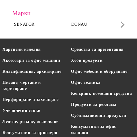
Марки
SENATOR
DONAU
DA
Хартиени изделия
Средства за презентация
Аксесоари за офис машини
Хоби продукти
Класификация, архивиране
Офис мебели и оборудване
Писане, чертане и
Офис техника
коригиране
Кетъринг, помощни средства
Перфориране и захващане
Продукти за реклама
Ученически стоки
Сублимационни продукти
Лепене, рязане, опаковане
Консумативи за офис
Консумативи за принтери
машини