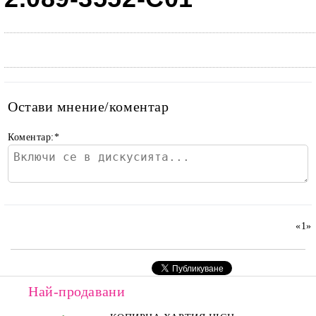
Остави мнение/коментар
Коментар:
*
«
1
»
Най-продавани