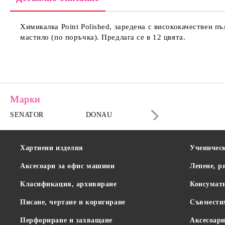
Химикалка Point Polished, заредена с висококачествен п
мастило (по поръчка). Предлага се в 12 цвята.
Марки
SENATOR
DONAU
DAHLE
Хартиени изделия
Ученичес
Аксесоари за офис машини
Лепене, р
Класификация, архивиране
Консумат
Писане, чертане и коригиране
Съвмести
Перфориране и захващане
Аксесоари