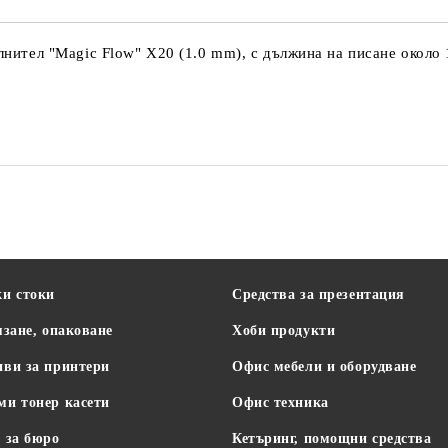
ълнител "Magic Flow" X20 (1.0 mm), с дължина на писане около
Office Products
ки стоки
Средства за презентация
язане, опаковане
Хоби продукти
иви за принтери
Офис мебели и оборудване
ми тонер касети
Офис техника
 за бюро
Кетъринг, помощни средства