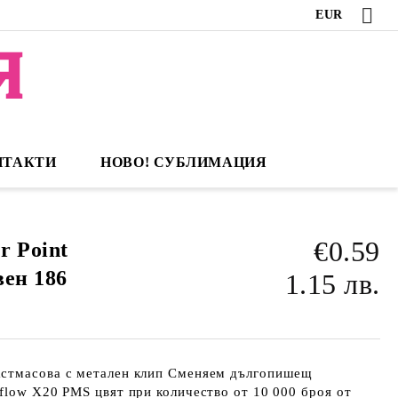
EUR
НТАКТИ
НОВО! СУБЛИМАЦИЯ
€0.59
r Point
вен 186
1.15 лв.
астмасова с метален клип Сменяем дългопишещ
flow Х20 PMS цвят при количество от 10 000 броя от