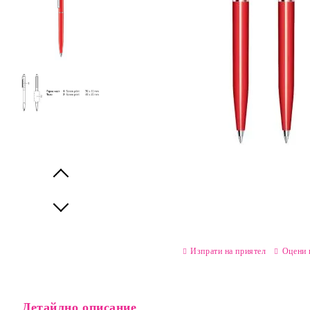
Prev
Next
Изпрати на приятел
Оцени 
Детайлно описание