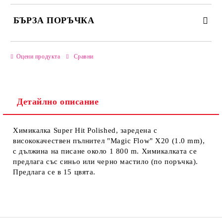
БЪРЗА ПОРЪЧКА
САМО ПОПЪЛНЕТЕ 2 ПОЛЕТА
Оцени продукта
Сравни
Детайлно описание
Ние ще се свържем с вас в рамките на работния ден.
Химикалка Super Hit Polished, заредена с
висококачествен пълнител "Magic Flow" X20 (1.0 mm),
с дължина на писане около 1 800 m. Химикалката се
предлага със синьо или черно мастило (по поръчка).
Предлага се в 15 цвята.