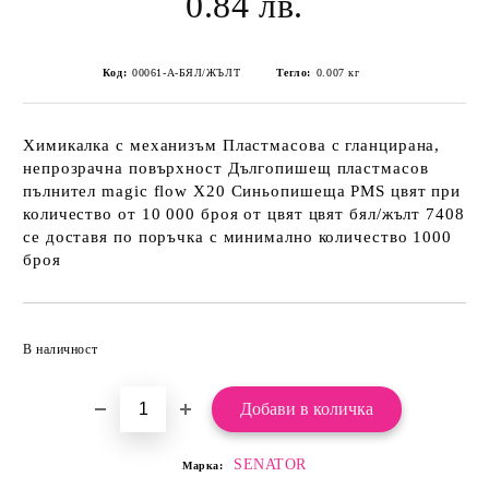
0.84 лв.
Код:
00061-А-БЯЛ/ЖЪЛТ
Тегло:
0.007
кг
Химикалка с механизъм Пластмасова с гланцирана,
непрозрачна повърхност Дългопишещ пластмасов
пълнител magic flow Х20 Синьопишеща PMS цвят при
количество от 10 000 броя от цвят цвят бял/жълт 7408
се доставя по поръчка с минимално количество 1000
броя
Добави в желани
В наличност
SENATOR
Марка: