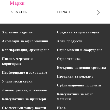
Марки
SENATOR
DONAU
DA
Хартиени изделия
Средства за презентация
Аксесоари за офис машини
Хоби продукти
Класификация, архивиране
Офис мебели и оборудване
Писане, чертане и
Офис техника
коригиране
Кетъринг, помощни средства
Перфориране и захващане
Продукти за реклама
Ученически стоки
Сублимационни продукти
Лепене, рязане, опаковане
Консумативи за офис
Консумативи за принтери
машини
Съвместими тонер касети
Ново