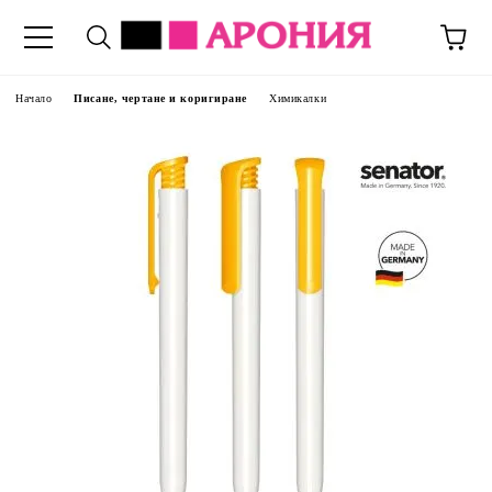
Начало
Писане, чертане и коригиране
Химикалки