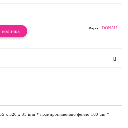
Добави в желани
DONAU
Марка:
те на работния ден.
265 x 320 x 35 mm * полипропиленово фолио 100 μm *