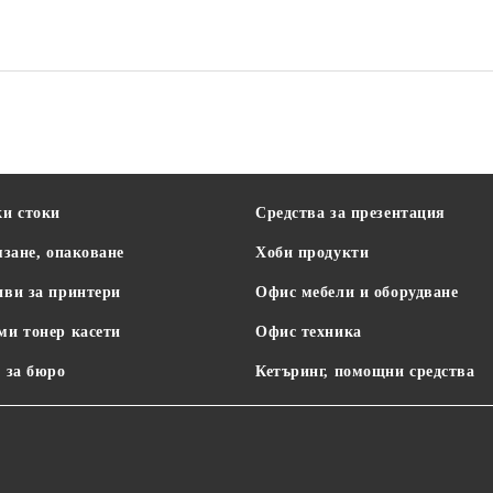
Office Products
ки стоки
Средства за презентация
язане, опаковане
Хоби продукти
иви за принтери
Офис мебели и оборудване
ми тонер касети
Офис техника
 за бюро
Кетъринг, помощни средства