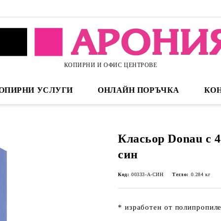
КОПИРНИ И ОФИС ЦЕНТРОВЕ
ОПИРНИ УСЛУГИ
ОНЛАЙН ПОРЪЧКА
КО
Класьор Donau с 4
син
Код:
00333-А-СИН
Тегло:
0.284
кг
* изработен от полипропил