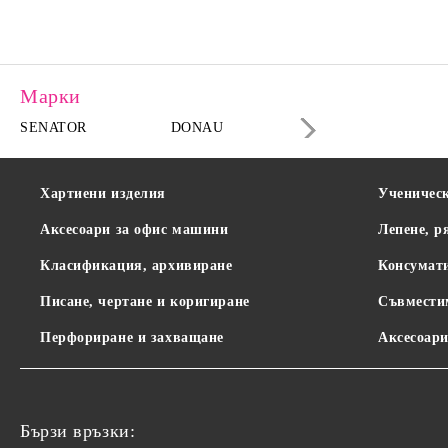
Марки
SENATOR
DONAU
DAHLE
Хартиени изделия
Ученичес
Аксесоари за офис машини
Лепене, р
Класификация, архивиране
Консумат
Писане, чертане и коригиране
Съвмести
Перфориране и захващане
Аксесоари
Бързи връзки: