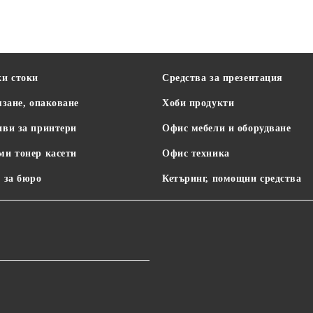
Office Products
ки стоки
Средства за презентация
язане, опаковане
Хоби продукти
иви за принтери
Офис мебели и оборудване
ми тонер касети
Офис техника
 за бюро
Кетъринг, помощни средства