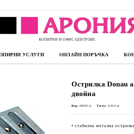
КОПИРНИ И ОФИС ЦЕНТРОВЕ
ОПИРНИ УСЛУГИ
ОНЛАЙН ПОРЪЧКА
КО
Острилка Donau а
двойна
Код:
00442-А
Тегло:
0.014
кг
• стабилна метална острилк