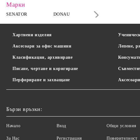
Марки
SENATOR
DONAU
DAHLE
Хартиени изделия
Ученичес
Аксесоари за офис машини
Лепене, р
Класификация, архивиране
Консумат
Писане, чертане и коригиране
Съвмести
Перфориране и захващане
Аксесоари
Бързи връзки:
Начало
Вход
Общи условия
За Нас
Регистрация
Поверителност