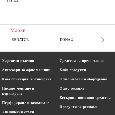
1/3 А4
Марки
SENATOR
DONAU
DA
Хартиени изделия
Средства за презентация
Аксесоари за офис машини
Хоби продукти
Класификация, архивиране
Офис мебели и оборудване
Писане, чертане и
Офис техника
коригиране
Кетъринг, помощни средства
Перфориране и захващане
Продукти за реклама
Ученически стоки