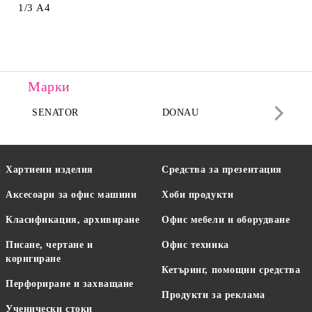
1/3 А4
Марки
SENATOR
DONAU
DA
Хартиени изделия
Средства за презентация
Аксесоари за офис машини
Хоби продукти
Класификация, архивиране
Офис мебели и оборудване
Писане, чертане и
Офис техника
коригиране
Кетъринг, помощни средства
Перфориране и захващане
Продукти за реклама
Ученически стоки