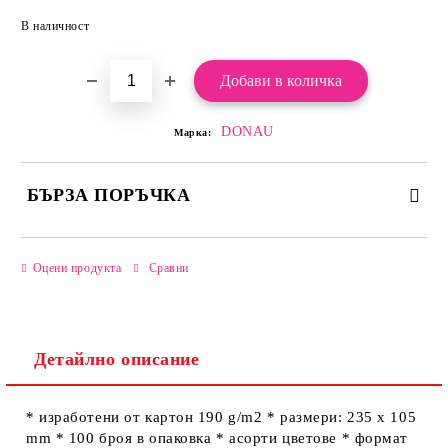
Добави в желани
В наличност
DONAU
Марка:
БЪРЗА ПОРЪЧКА
САМО ПОПЪЛНЕТЕ 2 ПОЛЕТА
Оцени продукта
Сравни
Детайлно описание
Ние ще се свържем с вас в рамките на работния ден.
* изработени от картон 190 g/m2 * размери: 235 х 105
mm * 100 броя в опаковка * асорти цветове * формат