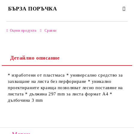
БЪРЗА ПОРЪЧКА
САМО ПОПЪЛНЕТЕ 2 ПОЛЕТА
Оцени продукта
Сравни
Детайлно описание
Ние ще се свържем с вас в рамките на работния ден.
* изработени от пластмаса * универсално средство за
захващане на листа без перфориране * уникално
проектираните краища позволяват лесно поставяне на
листата * дължина 297 mm за листа формат А4 *
дълбочина 3 mm