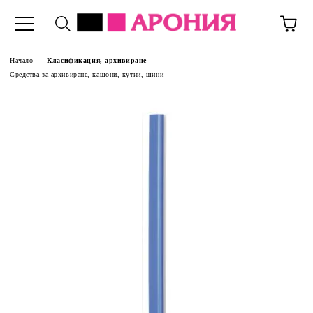
Начало
Класификация, архивиране
Средства за архивиране, кашони, кутии, шини