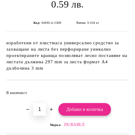
0.59 лв.
Код:
00493-А-СИН
Тегло:
0.018
кг
изработени от пластмаса универсално средство за
захващане на листа без перфориране уникално
проектираните краища позволяват лесно поставяне на
листата дължина 297 mm за листа формат А4
дълбочина 3 mm
Добави в желани
В наличност
DURABLE
Марка: