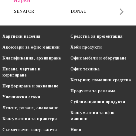
Марки
SENATOR
DONAU
DA
Хартиени изделия
Средства за презентация
Аксесоари за офис машини
Хоби продукти
Класификация, архивиране
Офис мебели и оборудване
Писане, чертане и
Офис техника
коригиране
Кетъринг, помощни средства
Перфориране и захващане
Продукти за реклама
Ученически стоки
Сублимационни продукти
Лепене, рязане, опаковане
Консумативи за офис
Консумативи за принтери
машини
Съвместими тонер касети
Ново