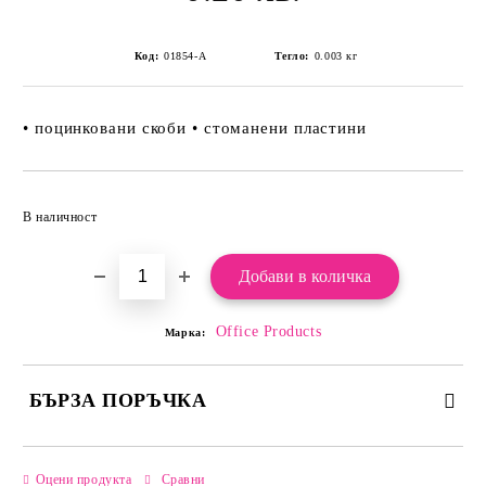
Код:
01854-А
Тегло:
0.003
кг
• поцинковани скоби • стоманени пластини
Добави в желани
В наличност
Office Products
Марка:
БЪРЗА ПОРЪЧКА
САМО ПОПЪЛНЕТЕ 2 ПОЛЕТА
Оцени продукта
Сравни