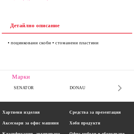
Детайлно описание
Ние ще се свържем с вас в рамките на работния ден.
• поцинковани скоби • стоманени пластини
Марки
SENATOR
DONAU
DA
Хартиени изделия
Средства за презентация
Аксесоари за офис машини
Хоби продукти
Класификация, архивиране
Офис мебели и оборудване