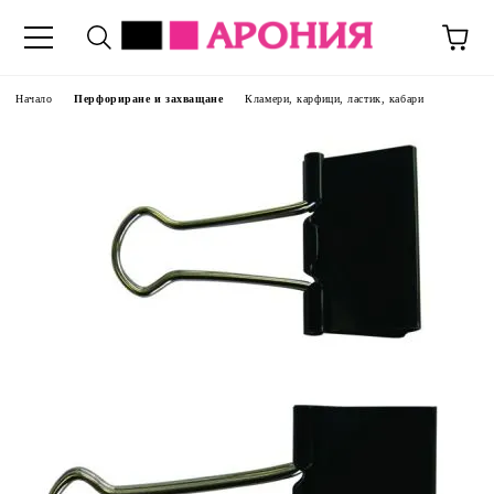
Начало
Перфориране и захващане
Кламери, карфици, ластик, кабари