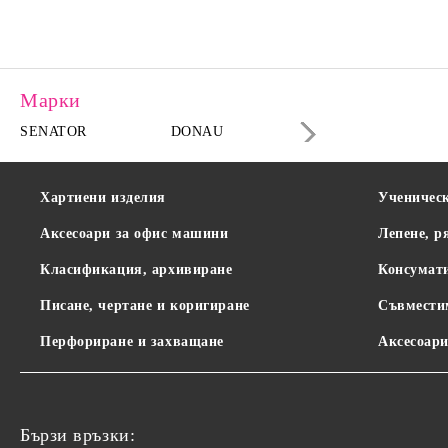
Марки
SENATOR
DONAU
DAHLE
Хартиени изделия
Ученичес
Аксесоари за офис машини
Лепене, р
Класификация, архивиране
Консумат
Писане, чертане и коригиране
Съвмести
Перфориране и захващане
Аксесоари
Бързи връзки: