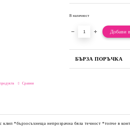
В наличност
БЪРЗА ПОРЪЧКА
САМО ПОПЪЛНЕТЕ 2 ПОЛЕТА
продукта
Сравни
Ние ще се свържем с вас в рамки
с клип *бързосъхнеща непрозрачна бяла течност *топче в конт