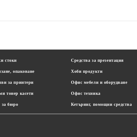
Office Products
ки стоки
Средства за презентация
язане, опаковане
Хоби продукти
иви за принтери
Офис мебели и оборудване
ми тонер касети
Офис техника
 за бюро
Кетъринг, помощни средства