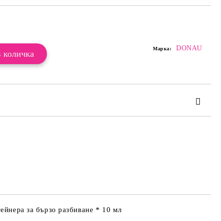
Добави в желани
DONAU
Марка:
те на работния ден.
ейнера за бързо разбиване * 10 мл