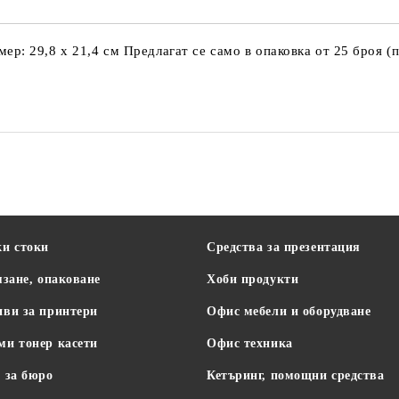
: 29,8 х 21,4 см Предлагат се само в опаковка от 25 броя (по
Office Products
ки стоки
Средства за презентация
язане, опаковане
Хоби продукти
иви за принтери
Офис мебели и оборудване
ми тонер касети
Офис техника
 за бюро
Кетъринг, помощни средства