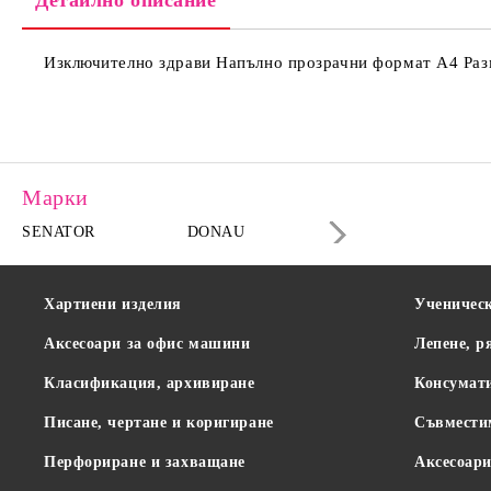
Детайлно описание
Изключително здрави Напълно прозрачни формат А4 Размер
Марки
SENATOR
DONAU
DAHLE
Хартиени изделия
Ученичес
Аксесоари за офис машини
Лепене, р
Класификация, архивиране
Консумат
Писане, чертане и коригиране
Съвмести
Перфориране и захващане
Аксесоари