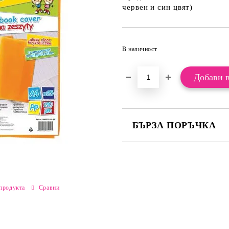
червен и син цвят)
В наличност
БЪРЗА ПОРЪЧКА
САМО ПОПЪЛНЕТЕ 2 ПОЛЕТА
Ние ще се свържем с вас в рамки
продукта
Сравни