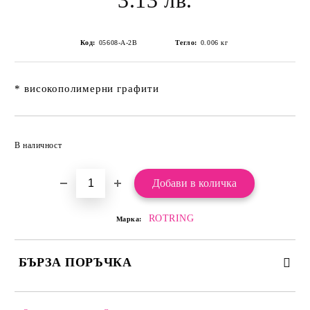
3.13 лв.
Код:
05608-А-2B
Тегло:
0.006
кг
* високополимерни графити
Добави в желани
В наличност
ROTRING
Марка:
БЪРЗА ПОРЪЧКА
САМО ПОПЪЛНЕТЕ 2 ПОЛЕТА