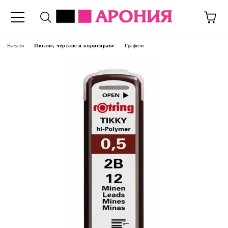
Начало
Писане, чертане и коригиране
Графити