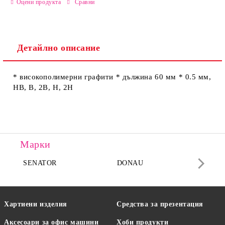
Оцени продукта
Сравни
Детайлно описание
Ние ще се свържем с вас в рамките на работния ден.
* високополимерни графити * дължина 60 мм * 0.5 мм,
НВ, В, 2В, Н, 2Н
Марки
SENATOR
DONAU
DA
Хартиени изделия
Средства за презентация
Аксесоари за офис машини
Хоби продукти