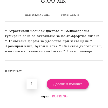
8.00 лв.
Код:
06228-А-ЗЕЛЕН
Тегло:
0.025
кг
* Атрактивни неонови цветове * Вълнообразна
гумирана зона за захващане за по-комфортно писане
* Триъгълна форма за удобство при захващане *
Хромиран клип, бутон и връх * Сменяем дългопишещ
пластмасов пълнител тип Parker * Синьопишеща
Добави в желани
В наличност
ROTRING
Марка: