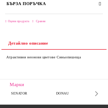
БЪРЗА ПОРЪЧКА
САМО ПОПЪЛНЕТЕ 2 ПОЛЕТА
Оцени продукта
Сравни
Детайлно описание
Ние ще се свържем с вас в рамките на работния ден.
Атрактивни неонови цветове Синьопишеща
Марки
SENATOR
DONAU
DA