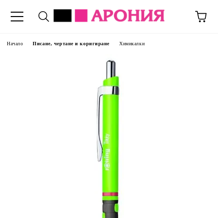
Начало
Писане, чертане и коригиране
Химикалки