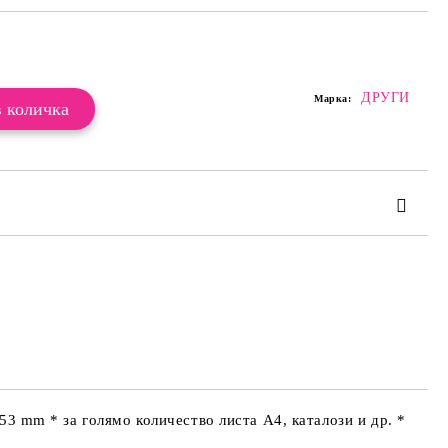
Добави в желани
ДРУГИ
Марка:
те на работния ден.
53 mm * за голямо количество листа А4, каталози и др. *