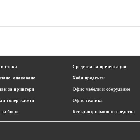
Office Products
ки стоки
Средства за презентация
язане, опаковане
Хоби продукти
иви за принтери
Офис мебели и оборудване
ми тонер касети
Офис техника
 за бюро
Кетъринг, помощни средства