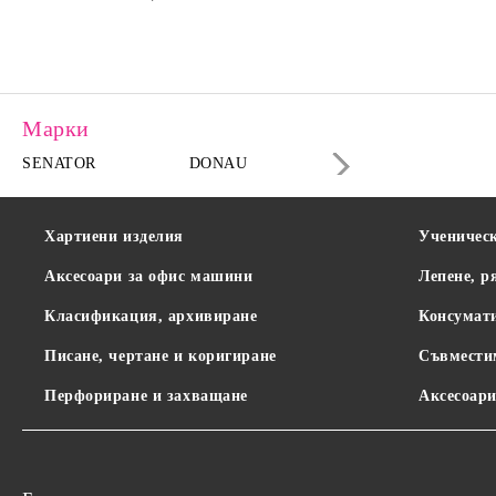
Марки
SENATOR
DONAU
DAHLE
Хартиени изделия
Ученичес
Аксесоари за офис машини
Лепене, р
Класификация, архивиране
Консумат
Писане, чертане и коригиране
Съвмести
Перфориране и захващане
Аксесоари