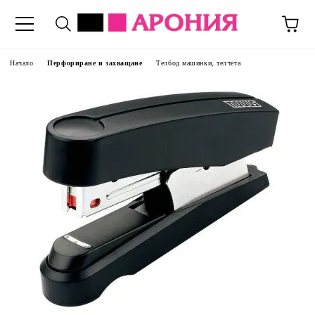
Начало
Перфориране и захващане
Телбод машинки, телчета