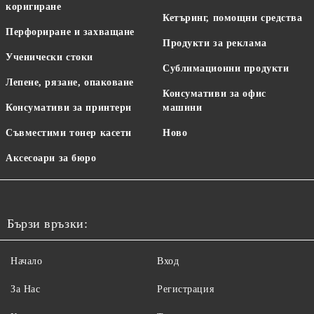
коригиране
Кетъринг, помощни средства
Перфориране и захващане
Продукти за реклама
Ученически стоки
Сублимационни продукти
Лепене, рязане, опаковане
Консумативи за офис
Консумативи за принтери
машини
Съвместими тонер касети
Ново
Аксесоари за бюро
Бързи връзки:
Начало
Вход
За Нас
Регистрация