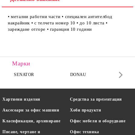
• метални работни части • специален антителбод
накрайник • с телчета номер 10 • до 10 листа •
зареждане отгоре • гаранция 10 години
Марки
SENATOR
DONAU
DA
Хартиени изделия
Средства за презентация
Аксесоари за офис машини
Хоби продукти
Класификация, архивиране
Офис мебели и оборудване
Писане, чертане и
Офис техника