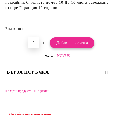
накрайник С телчета номер 10 До 10 листа Зареждане
отгоре Гаранция 10 години
Добави в желани
В наличност
NOVUS
Марка:
БЪРЗА ПОРЪЧКА
САМО ПОПЪЛНЕТЕ 2 ПОЛЕТА
Оцени продукта
Сравни
Детайлно описание
Ние ще се свържем с вас в рамките на работния ден.