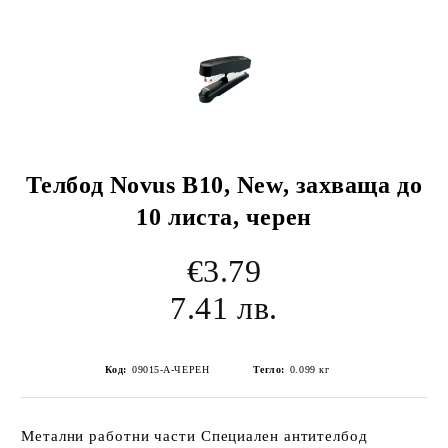
Телбод Novus В10, New, захваща до
10 листа, черен
€3.79
7.41 лв.
Код:
09015-А-ЧЕРЕН
Тегло:
0.099
кг
Метални работни части Специален антителбод