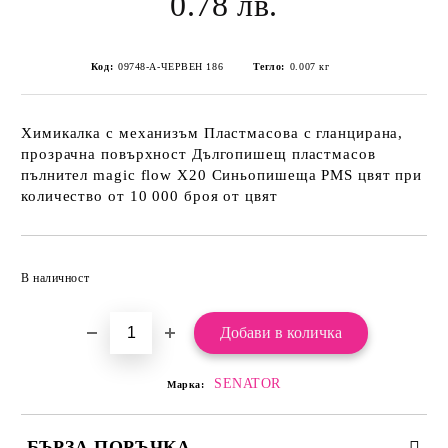
0.78 лв.
Код:
09748-А-ЧЕРВЕН 186
Тегло:
0.007
кг
Химикалка с механизъм Пластмасова с гланцирана,
прозрачна повърхност Дългопишещ пластмасов
пълнител magic flow Х20 Синьопишеща PMS цвят при
количество от 10 000 броя от цвят
Добави в желани
В наличност
SENATOR
Марка:
БЪРЗА ПОРЪЧКА