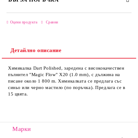
САМО ПОПЪЛНЕТЕ 2 ПОЛЕТА
Оцени продукта
Сравни
Детайлно описание
Ние ще се свържем с вас в рамките на работния ден.
Химикалка Dart Polished, заредена с висококачествен
пълнител "Magic Flow" X20 (1.0 mm), с дължина на
писане около 1 800 m. Химикалката се предлага със
синьо или черно мастило (по поръчка). Предлага се в
15 цвята.
Марки