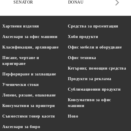
SENATOR
DONAU
DA
Хартиени изделия
Средства за презентация
Аксесоари за офис машини
Хоби продукти
Класификация, архивиране
Офис мебели и оборудване
Писане, чертане и
Офис техника
коригиране
Кетъринг, помощни средства
Перфориране и захващане
Продукти за реклама
Ученически стоки
Сублимационни продукти
Лепене, рязане, опаковане
Консумативи за офис
Консумативи за принтери
машини
Съвместими тонер касети
Ново
Аксесоари за бюро