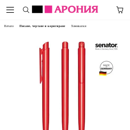
Начало
Писане, чертане и коригиране
Химикалки