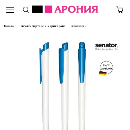
Начало
Писане, чертане и коригиране
Химикалки