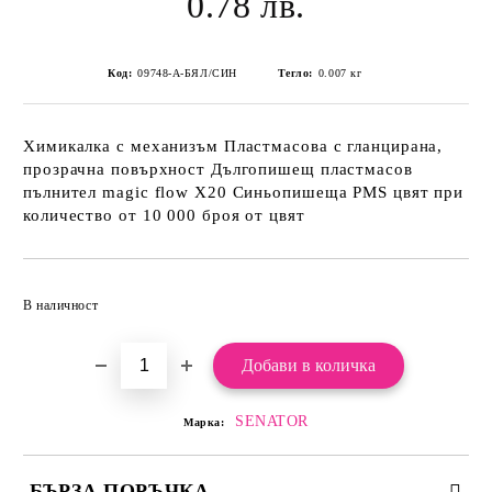
0.78 лв.
Код:
09748-А-БЯЛ/СИН
Тегло:
0.007
кг
Химикалка с механизъм Пластмасова с гланцирана,
прозрачна повърхност Дългопишещ пластмасов
пълнител magic flow Х20 Синьопишеща PMS цвят при
количество от 10 000 броя от цвят
Добави в желани
В наличност
SENATOR
Марка:
БЪРЗА ПОРЪЧКА