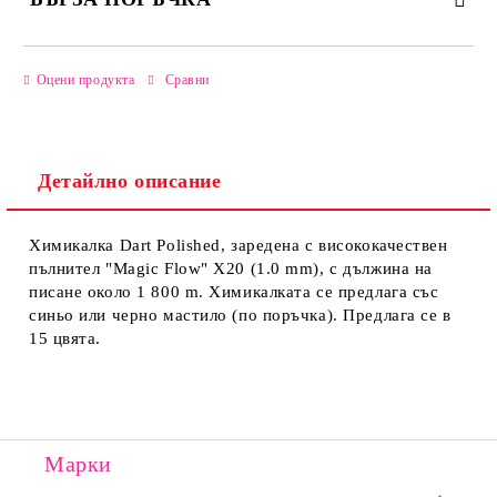
САМО ПОПЪЛНЕТЕ 2 ПОЛЕТА
Оцени продукта
Сравни
Детайлно описание
Ние ще се свържем с вас в рамките на работния ден.
Химикалка Dart Polished, заредена с висококачествен
пълнител "Magic Flow" X20 (1.0 mm), с дължина на
писане около 1 800 m. Химикалката се предлага със
синьо или черно мастило (по поръчка). Предлага се в
15 цвята.
Марки