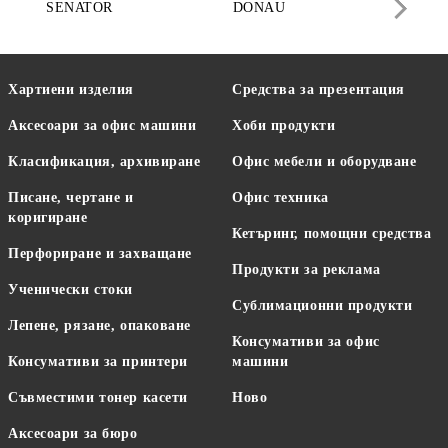
SENATOR
DONAU
DA
Хартиени изделия
Средства за презентация
Аксесоари за офис машини
Хоби продукти
Класификация, архивиране
Офис мебели и оборудване
Писане, чертане и
Офис техника
коригиране
Кетъринг, помощни средства
Перфориране и захващане
Продукти за реклама
Ученически стоки
Сублимационни продукти
Лепене, рязане, опаковане
Консумативи за офис
Консумативи за принтери
машини
Съвместими тонер касети
Ново
Аксесоари за бюро