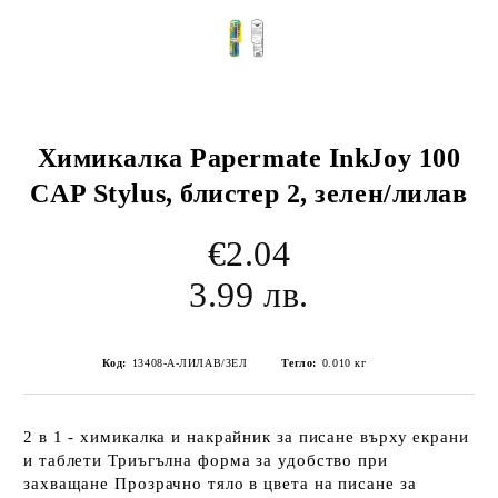
Химикалка Papermate InkJoy 100
CAP Stylus, блистер 2, зелен/лилав
€2.04
3.99 лв.
Код:
13408-А-ЛИЛАВ/ЗЕЛ
Тегло:
0.010
кг
2 в 1 - химикалка и накрайник за писане върху екрани
и таблети Триъгълна форма за удобство при
захващане Прозрачно тяло в цвета на писане за