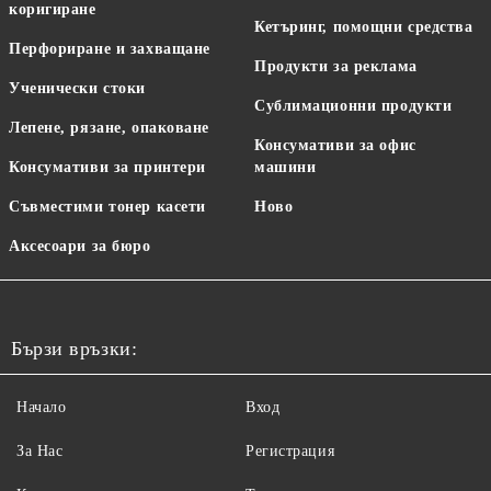
коригиране
Кетъринг, помощни средства
Перфориране и захващане
Продукти за реклама
Ученически стоки
Сублимационни продукти
Лепене, рязане, опаковане
Консумативи за офис
Консумативи за принтери
машини
Съвместими тонер касети
Ново
Аксесоари за бюро
Бързи връзки:
Начало
Вход
За Нас
Регистрация