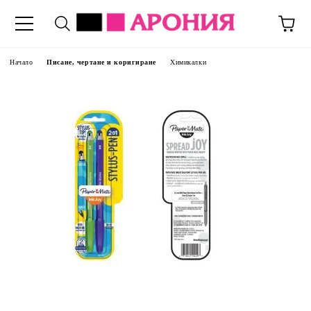
Начало
Писане, чертане и коригиране
Химикалки