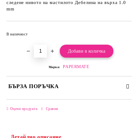
следене нивото на мастилото Дебелина на върха 1.0
mm
Добави в желани
В наличност
PAPERMATE
Марка:
БЪРЗА ПОРЪЧКА
САМО ПОПЪЛНЕТЕ 2 ПОЛЕТА
Оцени продукта
Сравни
Детайлно описание
Ние ще се свържем с вас в рамките на работния ден.