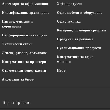
Аксесоари за офис машини
Хоби продукти
Класификация, архивиране
Офис мебели и оборудване
Писане, чертане и
Офис техника
коригиране
Кетъринг, помощни средства
Перфориране и захващане
Продукти за реклама
Ученически стоки
Сублимационни продукти
Лепене, рязане, опаковане
Консумативи за офис
Консумативи за принтери
машини
Съвместими тонер касети
Ново
Аксесоари за бюро
Бързи връзки: