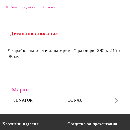
САМО ПОПЪЛНЕТЕ 2 ПОЛЕТА
Оцени продукта
Сравни
Детайлно описание
Ние ще се свържем с вас в рамките на работния ден.
* изработена от метална мрежа * размери: 295 х 245 х
95 мм
Марки
SENATOR
DONAU
DA
Хартиени изделия
Средства за презентация