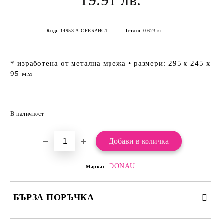
19.91 лв.
Код:
14953-А-СРЕБРИСТ
Тегло:
0.623
кг
* изработена от метална мрежа • размери: 295 х 245 х
95 мм
Добави в желани
В наличност
DONAU
Марка:
БЪРЗА ПОРЪЧКА