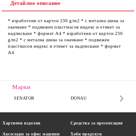
Детайлно описание
Ние ще се свържем с вас в рамките на работния ден.
* изработени от картон 230 g/m2 * с метална шина за
окачване * подвижен пластмасов индекс и етикет за
надписване * формат А4 * изработени от картон 230
g/m2 * с метална шина за окачване * подвижен
пластмасов индекс и етикет за надписване * формат
А4
Марки
SENATOR
DONAU
DA
Хартиени изделия
Средства за презентация
Аксесоари за офис машини
Хоби продукти