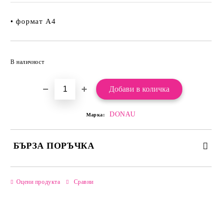
• формат А4
Добави в желани
В наличност
DONAU
Марка:
БЪРЗА ПОРЪЧКА
САМО ПОПЪЛНЕТЕ 2 ПОЛЕТА
Оцени продукта
Сравни