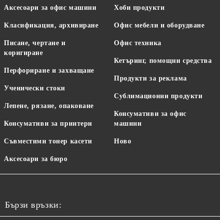
Аксесоари за офис машини
Хоби продукти
Класификация, архивиране
Офис мебели и оборудване
Писане, чертане и
Офис техника
коригиране
Кетъринг, помощни средства
Перфориране и захващане
Продукти за реклама
Ученически стоки
Сублимационни продукти
Лепене, рязане, опаковане
Консумативи за офис
Консумативи за принтери
машини
Съвместими тонер касети
Ново
Аксесоари за бюро
Бързи връзки: