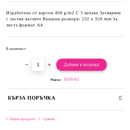
Изработена от картон 400 g/m2 С 3 капака Затваряне
с ластик въглите Външни размери: 232 х 320 mm За
листа формат А4
Добави в желани
В наличност
DONAU
Марка:
БЪРЗА ПОРЪЧКА
САМО ПОПЪЛНЕТЕ 2 ПОЛЕТА
Оцени продукта
Сравни