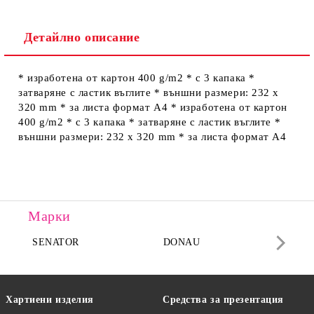
Детайлно описание
Ние ще се свържем с вас в рамките на работния ден.
* изработена от картон 400 g/m2 * с 3 капака *
затваряне с ластик въглите * външни размери: 232 х
320 mm * за листа формат А4 * изработена от картон
400 g/m2 * с 3 капака * затваряне с ластик въглите *
външни размери: 232 х 320 mm * за листа формат А4
Марки
SENATOR
DONAU
DA
Хартиени изделия
Средства за презентация