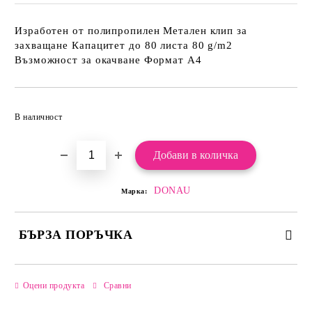
Изработен от полипропилен Метален клип за
захващане Капацитет до 80 листа 80 g/m2
Възможност за окачване Формат А4
Добави в желани
В наличност
DONAU
Марка:
БЪРЗА ПОРЪЧКА
САМО ПОПЪЛНЕТЕ 2 ПОЛЕТА
Оцени продукта
Сравни