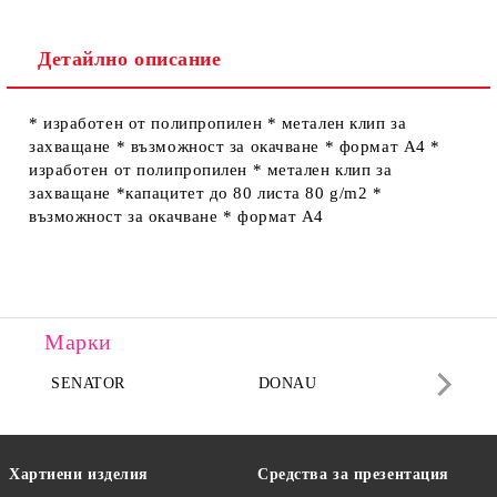
Детайлно описание
Ние ще се свържем с вас в рамките на работния ден.
* изработен от полипропилен * метален клип за
захващане * възможност за окачване * формат А4 *
изработен от полипропилен * метален клип за
захващане *капацитет до 80 листа 80 g/m2 *
възможност за окачване * формат А4
Марки
SENATOR
DONAU
DA
Хартиени изделия
Средства за презентация