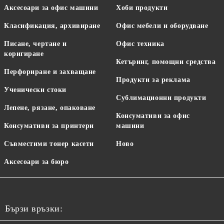
Аксесоари за офис машини
Хоби продукти
Класификация, архивиране
Офис мебели и оборудване
Писане, чертане и
Офис техника
коригиране
Кетъринг, помощни средства
Перфориране и захващане
Продукти за реклама
Ученически стоки
Сублимационни продукти
Лепене, рязане, опаковане
Консумативи за офис
Консумативи за принтери
машини
Съвместими тонер касети
Ново
Аксесоари за бюро
Бързи връзки: