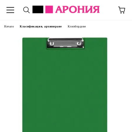
Начало
Класификация, архивиране
Клипбордове