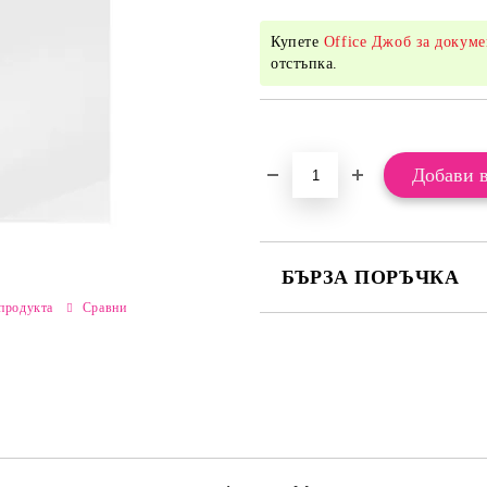
Купете
Office Джоб за докуме
отстъпка.
Добави в желани
БЪРЗА ПОРЪЧКА
продукта
Сравни
САМО ПОПЪЛНЕТЕ 2 ПОЛЕТА
Ние ще се свържем с вас в рамки