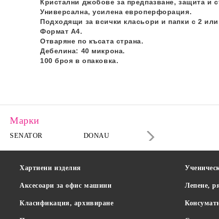
Кристални джобове за предпазване, защита и с
Универсална, усилена европерфорация.
Подходящи за всички класьори и папки с 2 или 
Формат А4.
Отваряне по късата страна.
Дебелина: 40 микрона.
100 броя в опаковка.
Марки
SENATOR
DONAU
DAHLE
Хартиени изделия
Ученичес
Аксесоари за офис машини
Лепене, р
Класификация, архивиране
Консумат