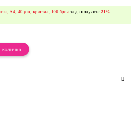
нти, A4, 40 µm, кристал, 100 броя
за да получите
21%
те на работния ден.