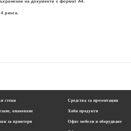
ъхранение на документи с формат А4.
4 ринга.
Office Products
ки стоки
Средства за презентация
язане, опаковане
Хоби продукти
иви за принтери
Офис мебели и оборудване