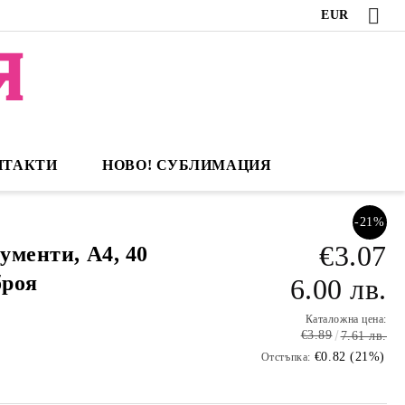
EUR
НТАКТИ
НОВО! СУБЛИМАЦИЯ
-21%
€3.07
кументи, A4, 40
броя
6.00 лв.
Каталожна цена:
€3.89
7.61 лв.
€0.82 (21%)
Отстъпка: